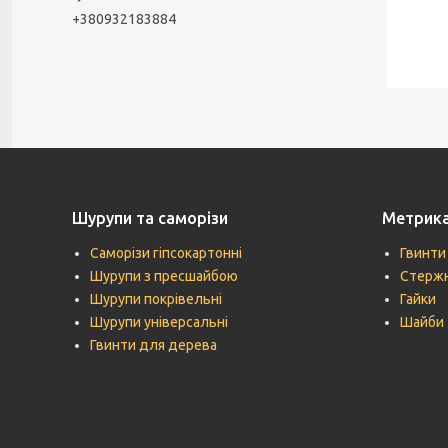
+380932183884
Шурупи та саморізи
Метрик
Саморізи гіпсокартонні
Гвинти
Шурупи з пресшайбою
Стержн
Шурупи покрівельні
Гайки
Шурупи універсальні
Шайби
Гвинти для дерева