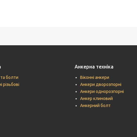
а
Анкерна техніка
 та болти
Віконні анкери
і різьбові
Анкери дворозпорні
Анкери однорозпорні
Анкер клиновий
Анкерний болт