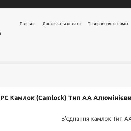
Головна
Доставка та оплата
Повернення та обмін
я
РС Камлок (Camlock) Тип АА Алюмінієв
З'єднання камлок Тип АА