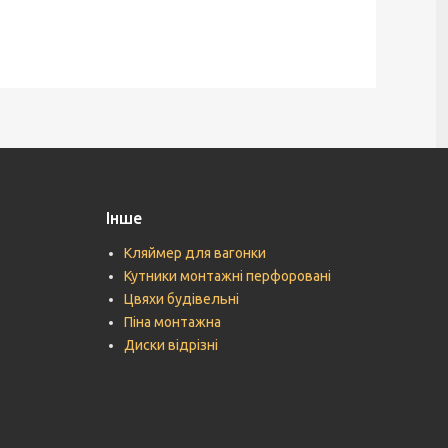
Інше
Кляймер для вагонки
Кутники монтажні перфоровані
Цвяхи будівельні
Піна монтажна
Диски відрізні