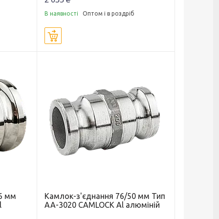
В наявності
Оптом і в роздріб
Купити
6 мм
Камлок-з'єднання 76/50 мм Тип
l
АА-3020 CAMLOCK Al алюміній