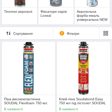
Технічні аерозолі
Фіксатори нарізі
Аерозольна
Loxeal
фарба-емаль
універсальна NEW
TON
Сортування
0
Фільтри
Піна високоеластична
Клей-піна Soudabond Easy
SOUDAL Flexifoam 750 мл.
750 мл під пістолет SOUDAL
В наявності
В наявності