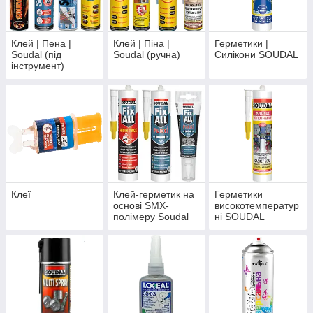
Клей | Пена |
Клей | Піна |
Герметики |
Soudal (під
Soudal (ручна)
Силікони SOUDAL
інструмент)
Клеї
Клей-герметик на
Герметики
основі SMX-
високотемператур
полімеру Soudal
ні SOUDAL