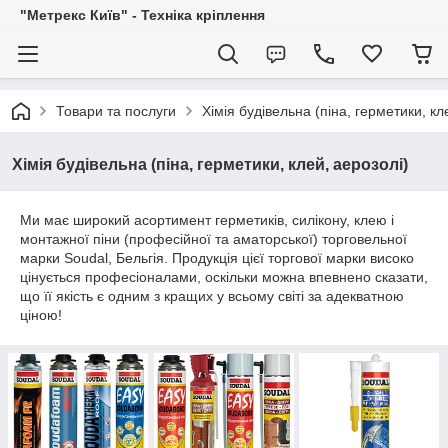
"Метрекс Київ" - Техніка кріплення
Товари та послуги
Хімія будівельна (піна, герметики, кл
Хімія будівельна (піна, герметики, клей, аерозолі)
Ми має широкий асортимент герметиків, силікону, клею і
монтажної піни (професійної та аматорської) торговельної
марки Soudal, Бельгія. Продукція цієї торгової марки високо
цінується професіоналами, оскільки можна впевнено сказати,
що її якість є одним з кращих у всьому світі за адекватною
ціною!