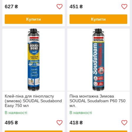
627
451
₴
₴
Купити
Купити
Клей-піна для пінопласту
Піна монтажна Зимова
(зимова) SOUDAL Soudabond
SOUDAL Soudafoam Р60 750
Easy 750 мл
мл.
В наявності
В наявності
495
418
₴
₴