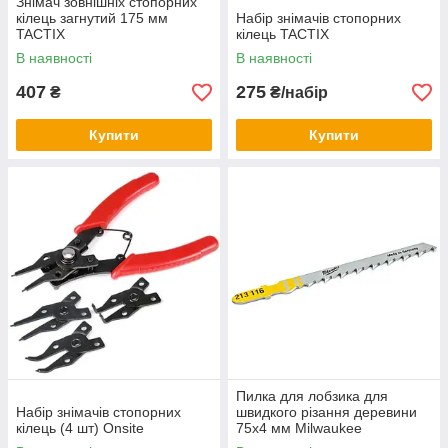
Знімач зовнішніх стопорних
кілець загнутий 175 мм
Набір знімачів стопорних
TACTIX
кілець TACTIX
В наявності
В наявності
407
275
₴
₴/набір
Купити
Купити
Пилка для лобзика для
Набір знімачів стопорних
швидкого різання деревини
кілець (4 шт) Onsite
75х4 мм Milwaukee