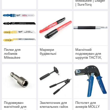
Milwaukee | Diager
| SureTorq
Пилки для
Маркери
Магнітний
лобзиків
будівельні
подовжувач для
Milwaukee
шурупів TACTIX,
нержавіюча сталь
А2
Подовжувач
Заклепочник для
Пістолет для
магнітний для
клепальних гайок
анкерів MOLLY