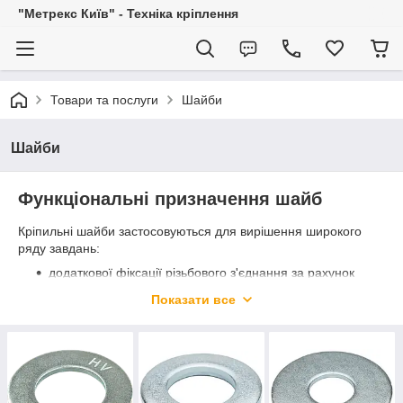
"Метрекс Київ" - Техніка кріплення
Товари та послуги
Шайби
Шайби
Функціональні призначення шайб
Кріпильні шайби застосовуються для вирішення широкого
ряду завдань:
додаткової фіксації різьбового з'єднання за рахунок
підвищеної сили тертя;
Показати все
збереження товарного вигляду прикріплюється
деталі або матеріалу шляхом недопущення
продавлювання їх капелюшком гвинта або туго
затягнутою гайкою;
механічної або електричної ізоляції капелюшки