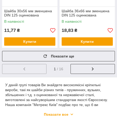
Шайба 30х56 мм зменшена
Шайба 36х66 мм зменшена
DIN 125 оцинкована
DIN 125 оцинкована
В наявності
В наявності
11,77
18,83
₴
₴
Купити
Купити
Показати ще
1
/ 16
У даній групі товарів Ви знайдете високоякісні кріпильні
вироби, такі як шайби різних типів - пружинних, вузьких,
збільшених і т.д. з оцинкованої та нержавіючої сталі,
виготовлені за найсуворішим стандартам якості Євросоюзу.
Наша компанія "Метрекс Київ" подбає про те, що б ви
максимально швидко і в кращому вигляді отримали своє
Показати все
замовлення на найближчому до Вас відділенні компанії-