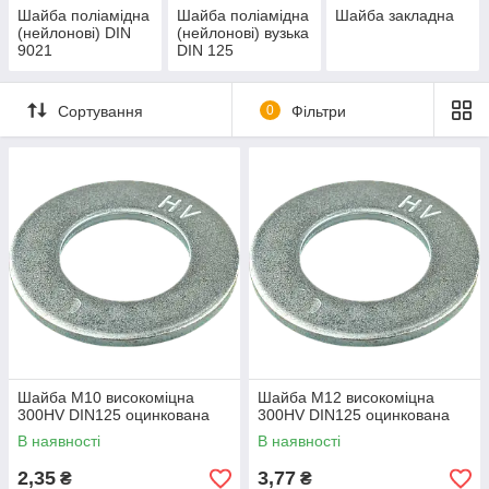
Шайба поліамідна
Шайба поліамідна
Шайба закладна
(нейлонові) DIN
(нейлонові) вузька
9021
DIN 125
Сортування
0
Фільтри
Шайба М10 високоміцна
Шайба М12 високоміцна
300HV DIN125 оцинкована
300HV DIN125 оцинкована
В наявності
В наявності
2,35
3,77
₴
₴