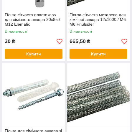
Гільза сітчаста пластикова
Гільза сітчаста металева для
для хімічного анкера 20х85 /
хімічної анкера 12х1000 / М6-
М12 Elematic
М8 Friulsider
В наявності
В наявності
30
665,50
₴
₴
Купити
Купити
Гільза для хімічного анкера зі