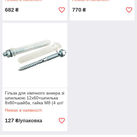
682
770
₴
₴
Гільза для хімічного анкера зі
шпилькою 12х60+шпилька
8х80+шайба, гайка М8 (4 шт/
уп)
Немає в наявності
127
₴/упаковка