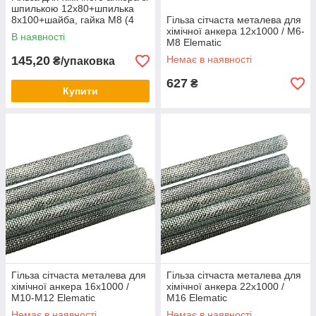
шпилькою 12х80+шпилька
8х100+шайба, гайка М8 (4
Гільза сітчаста металева для
шт/уп)
хімічної анкера 12х1000 / М6-
В наявності
М8 Elematic
145,20
Немає в наявності
₴/упаковка
627
₴
Купити
Гільза сітчаста металева для
Гільза сітчаста металева для
хімічної анкера 16х1000 /
хімічної анкера 22х1000 /
М10-М12 Elematic
М16 Elematic
Немає в наявності
Немає в наявності