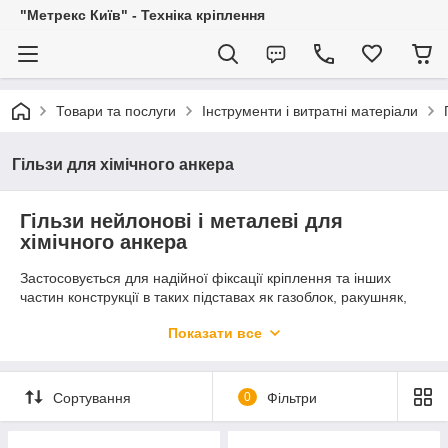
"Метрекс Київ" - Техніка кріплення
Товари та послуги
Інструменти і витратні матеріали
Гільзи для хімічного анкера
Гільзи нейлонові і металеві для
хімічного анкера
Застосовується для надійної фіксації кріплення та інших
частин конструкції в таких підставах як газоблок, ракушняк,
пінобетон і т. д. за допомогою хімічного анкера.
Показати все
Представлені такими виробниками:
Elematic, Італія;
Friulsider, Італія.
Сортування
0
Фільтри