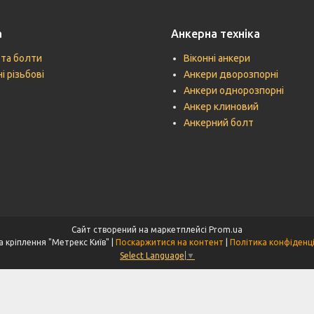
а
Анкерна техніка
 та болти
Віконні анкери
і різьбові
Анкери дворозпорні
Анкери однорозпорні
Анкер клиновий
Анкерний болт
Сайт створений на маркетплейсі
Prom.ua
Техніка кріплення "Метрекс Київ" |
Поскаржитися на контент
|
Політика конфіденц
Select Language
▼