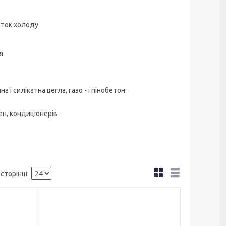
сток холоду
я
 і силікатна цегла, газо - і пінобетон:
ен, кондиціонерів