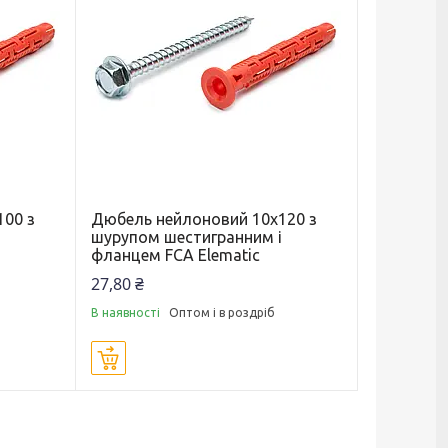
100 з
Дюбель нейлоновий 10х120 з
і
шурупом шестигранним і
фланцем FCA Elematic
27,80 ₴
В наявності
Оптом і в роздріб
Купити