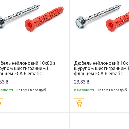
бель нейлоновий 10х80 з
Дюбель нейлоновий 10х
рупом шестигранним і
шурупом шестигранним 
анцем FCA Elematic
фланцем FCA Elematic
53 ₴
23,83 ₴
аявності
Оптом і в роздріб
В наявності
Оптом і в роздріб
Купити
Купити