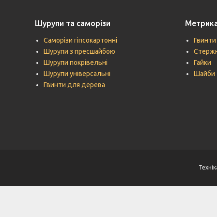
Шурупи та саморізи
Метрик
Саморізи гіпсокартонні
Гвинти
Шурупи з пресшайбою
Стержн
Шурупи покрівельні
Гайки
Шурупи універсальні
Шайби
Гвинти для дерева