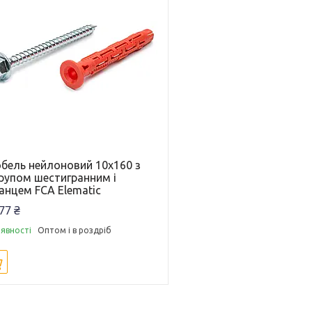
бель нейлоновий 10х160 з
рупом шестигранним і
анцем FCA Elematic
77 ₴
аявності
Оптом і в роздріб
Купити