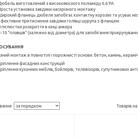
Дюбель виготовлений з високоякісного поліаміду 6.6 РА
Проста установка завдяки наскрізного монтажу
Широкий фланець дюбеля запобігає контактну корозію та усуває мі
Ефективне притиснення завдяки голівці шурупа з фланцем
4 пелюстки розкриття в кінці анкера
8-10 "плавців" (залежно від діаметра) для запобігання прокручуванн
ОСУВАННЯ
зний монтаж в повнотілі і порожнисті основи: бетон, камінь, керамічна
кріплення фасадних конструкцій
кріплення кухонних меблів, бойлерів, телевізорів, супутникових ант