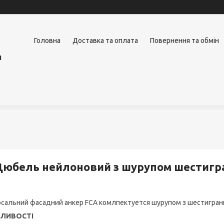
Головна
Доставка та оплата
Повернення та обмін
я
юбель нейлоновий з шурупом шестигра
рсальний фасадний анкер FCA комлпектуется шурупом з шестигран
ЛИВОСТІ