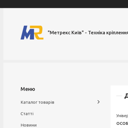
"Метрекс Київ" - Техніка кріпленн
Д
Каталог товарів
Статті
Уніве
ОСОБ
Новини