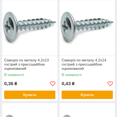
листи сталі, фанеру і т. д.
Якщо вам необхідно просвердлити метал з товщиною сталі
до 0.9 мм
, то саморіза з гострим наконечником вам цілком
вистачить.
Але якщо ж товщина сталі буде в межах
від 0.9 до 2.0 мм
, то
краще буде використовувати саморіз з
пресшайбою зі
свердлом
, які ви так само можете купити у нас.
Саморіз має оцинковане покриття, що робить його стійким до
корозії.
Монтаж проводиться викруткою або шуруповертом з битою
Саморіз по металу 4,2х13
Саморіз по металу 4,2х14
Ph 2.
гострий з прессшайбою
гострий з прессшайбою
оцинкований
оцинкований
В наявності
В наявності
0,36
0,43
₴
₴
Купити
Купити