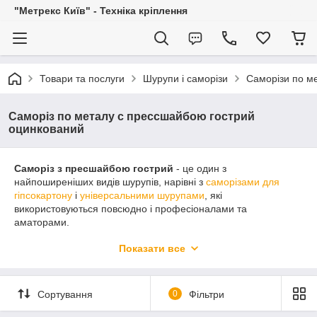
"Метрекс Київ" - Техніка кріплення
Товари та послуги
Шурупи і саморізи
Саморізи по ме
Саморіз по металу c прессшайбою гострий
оцинкований
Саморіз з пресшайбою гострий
- це один з
найпоширеніших видів шурупів, нарівні з
саморізами для
гіпсокартону
і
універсальними шурупами
, які
використовуються повсюдно і професіоналами та
аматорами.
Основною їх перевагою є головка - вона зроблена у вигляді
Показати все
півсфери з шайбою одним цілим, що дозволяє закріпити
об'єкт і отримати при цьому максимальний пляма контакту з
ним без використання шайби окремо.
Сортування
0
Фільтри
Ними з легкістю можна кріпити об'єкти до таких підстав,
наприклад, як пластик або дерево різні листові метали -