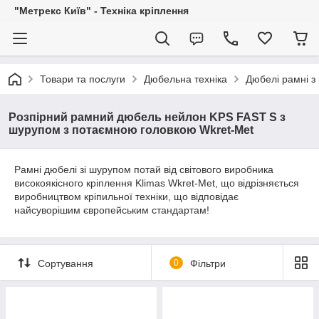
"Метрекс Київ" - Техніка кріплення
Товари та послуги
Дюбельна техніка
Дюбелі рамні з
Розпірний рамний дюбель нейлон KPS FAST S з
шурупом з потаємною головкою Wkret-Met
Рамні дюбелі зі шурупом потай від світового виробника
високоякісного кріплення Klimas Wkret-Met, що відрізняється
виробництвом кріпильної техніки, що відповідає
найсуворішим європейським стандартам!
Сортування
0
Фільтри