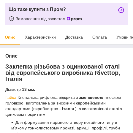
Що таке купити з Пром?
Замовлення під захистом
Опис
Характеристики
Доставка
Оплата
Умови п
Опис
Заклепка різьбова з оцинкованої сталі
від європейського виробника Rivettop,
Італія
Діаметр
13
мм.
Гайка
Клепальна рифлена відкрита з
зменшеною
плоскою
головкою виготовлена за високими європейськими
стандартами (виробництво -
Італія
) з високоякісної сталі з
цинковим покриттям.
Для формування нарізного отвору потайного типу в
м'якому тонколистовому прокаті, аркуші, профілі, труби