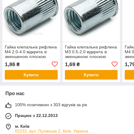
Гайка клепальна рифлена
Гайка клепальна рифлена
Гайк
М4 2.0-4.0 відкрита зі
М3 0.5-2.0 відкрита зі
М4 0
зменшеною плоскою
зменшеною плоскою
зме
головкою Rivettop
головкою Rivettop
голо
1,86
1,69
1,7
₴
₴
Купити
Купити
Про нас
100% позитивних з 303 відгуків за рік
Працює з 22.12.2013
м. Київ
02232, вул. Пухівська 2, Київ, Україна