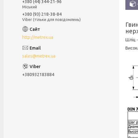
+380 (44) 344-21-96
Міський
+380 (93) 218-38-84
Viber (тільки для повідомлень)
Гвин
нер
http://metrex.ua
Шліц -
Висока
sales@metrex.ua
+380932183884