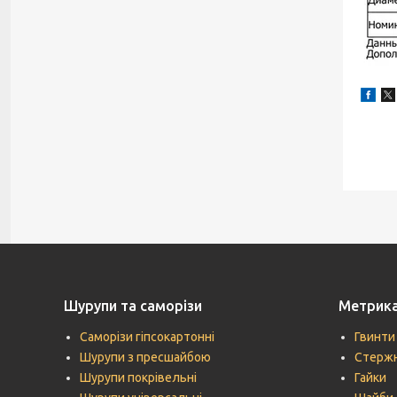
Шурупи та саморізи
Метрик
Саморізи гіпсокартонні
Гвинти
Шурупи з пресшайбою
Стержн
Шурупи покрівельні
Гайки