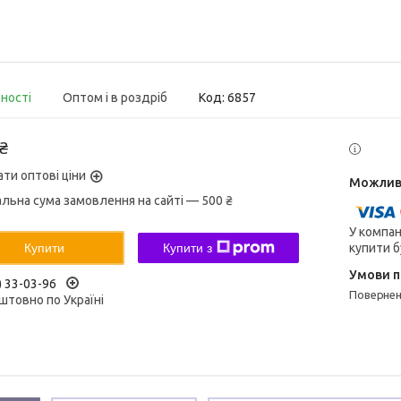
вності
Оптом і в роздріб
Код:
6857
 ₴
ати оптові ціни
альна сума замовлення на сайті — 500 ₴
У компан
купити б
Купити
Купити з
) 33-03-96
поверне
штовно по Україні