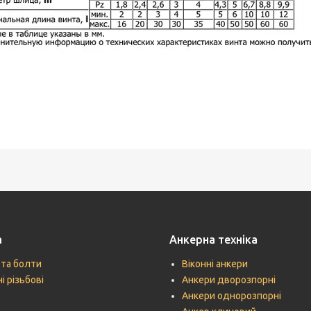
а
Анкерна техніка
 та болти
Віконні анкери
і різьбові
Анкери дворозпорні
Анкери однорозпорні