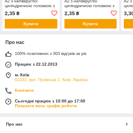
А2 з напівкруглої
А2 з напівкруглої
А2 з
циліндричною головкою з
циліндричною головкою з
цилі
нержавіючої сталі
нержавіючої сталі
нерж
2,35
2,35
3,3
₴
₴
Купити
Купити
Про нас
100% позитивних з 303 відгуків за рік
Працює з 22.12.2013
м. Київ
02232, вул. Пухівська 2, Київ, Україна
Контакти
Сьогодні працює з 10:00 до 17:00
Показати весь графік роботи
Про нас