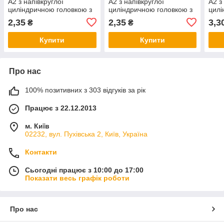
А2 з напівкруглої
А2 з напівкруглої
А2 з
циліндричною головкою з
циліндричною головкою з
цилі
нержавіючої сталі
нержавіючої сталі
нерж
2,35
2,35
3,3
₴
₴
Купити
Купити
Про нас
100% позитивних з 303 відгуків за рік
Працює з 22.12.2013
м. Київ
02232, вул. Пухівська 2, Київ, Україна
Контакти
Сьогодні працює з 10:00 до 17:00
Показати весь графік роботи
Про нас