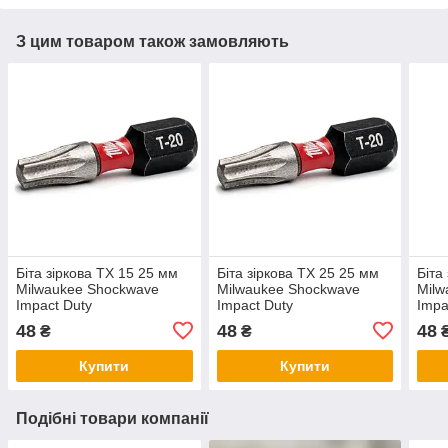
З цим товаром також замовляють
Біта зіркова ТХ 15 25 мм
Біта зіркова ТХ 25 25 мм
Біта
Milwaukee Shockwave
Milwaukee Shockwave
Milw
Impact Duty
Impact Duty
Impa
48
48
48
₴
₴
Купити
Купити
Подібні товари компанії