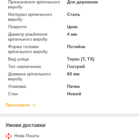
Призначення кріпильного
Для деревини
виробу
Матеріал кріпильного
Сталь
виробу
Покриття
Цинк
Діаметр різьблення
4 мм
кріпильного виробу
Форма головки
Потайна
кріпильного виробу
Вид шліца
Торкс (T, TX)
Тип накінечника
Гострий
Довжина кріпильного
60 мм
виробу
Упаковка
Пачка
Стан
Новий
Приховати
Умови доставки
Нова Пошта