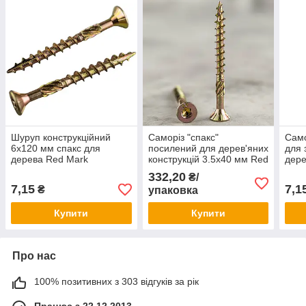
Шуруп конструкційний
Саморіз "спакс"
Само
6х120 мм спакс для
посилений для дерев'яних
для 
дерева Red Mark
конструкцій 3.5х40 мм Red
дере
Mark 500 шт.
Mar
332,20
₴/
7,15
7,1
₴
упаковка
Купити
Купити
Про нас
100% позитивних з 303 відгуків за рік