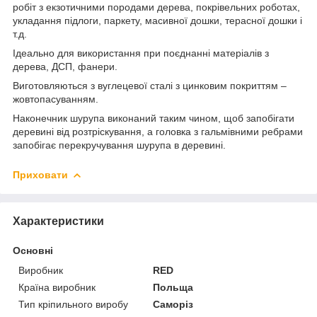
робіт з екзотичними породами дерева, покрівельних роботах,
укладання підлоги, паркету, масивної дошки, терасної дошки і
т.д.
Ідеально для використання при поєднанні матеріалів з
дерева, ДСП, фанери.
Виготовляються з вуглецевої сталі з цинковим покриттям –
жовтопасуванням.
Наконечник шурупа виконаний таким чином, щоб запобігати
деревині від розтріскування, а головка з гальмівними ребрами
запобігає перекручування шурупа в деревині.
Приховати
Характеристики
Основні
Виробник
RED
Країна виробник
Польща
Тип кріпильного виробу
Саморіз