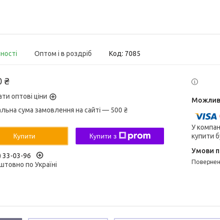
вності
Оптом і в роздріб
Код:
7085
0 ₴
ати оптові ціни
альна сума замовлення на сайті — 500 ₴
У компан
купити б
Купити
Купити з
) 33-03-96
поверне
штовно по Україні