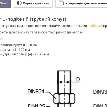
Опис
Характеристики
Інформація для замовлен
т U-подібний (трубний хомут)
ектується платівкою, шестигранними гаями, плоскими
шайбами
, 
юють для ремонту та затисків труб різних діаметрів.
ри:
Товщина прута (D) - 8 мм.
Висота - (L) - 100 мм.
Внутрішній розмір (А) - 28-29 мм.