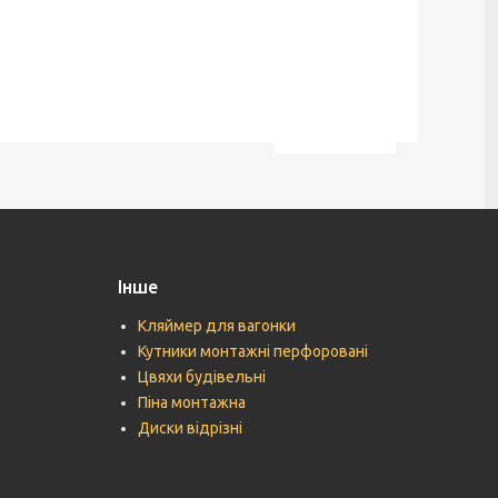
Інше
Кляймер для вагонки
Кутники монтажні перфоровані
Цвяхи будівельні
Піна монтажна
Диски відрізні