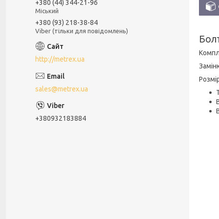
+380 (44) 344-21-96
Міський
+380 (93) 218-38-84
Viber (тільки для повідомлень)
Бол
Компл
http://metrex.ua
Замін
Розмі
sales@metrex.ua
+380932183884