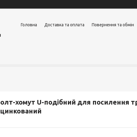
Головна
Доставка та оплата
Повернення та обмін
я
олт-хомут U-подібний для посилення тр
оцинкований