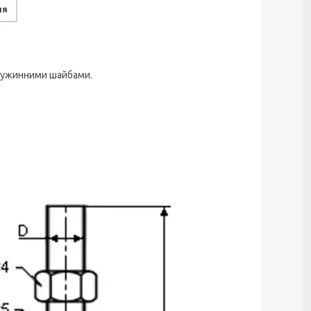
ня
пружинними шайбами.