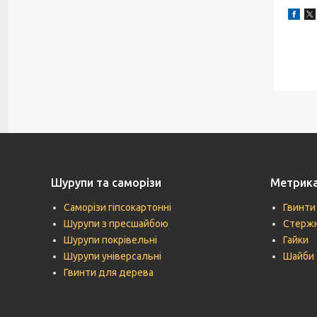
Шурупи та саморізи
Метрик
Саморізи гіпсокартонні
Гвинти
Шурупи з пресшайбою
Стержн
Шурупи покрівельні
Гайки
Шурупи універсальні
Шайби
Гвинти для дерева