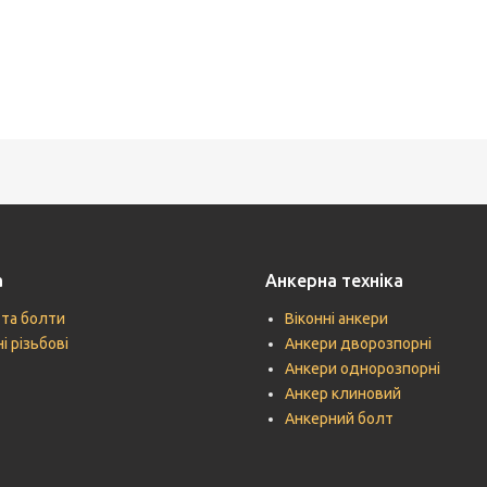
а
Анкерна техніка
 та болти
Віконні анкери
і різьбові
Анкери дворозпорні
Анкери однорозпорні
Анкер клиновий
Анкерний болт