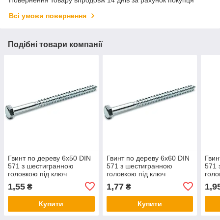
Повернення товару впродовж 14 днів за рахунок покупця
Всі умови повернення
Подібні товари компанії
Гвинт по дереву 6х50 DIN
Гвинт по дереву 6х60 DIN
Гвин
571 з шестигранною
571 з шестигранною
571 
головкою під ключ
головкою під ключ
голо
оцинкований
оцинкований
оци
1,55
1,77
1,9
₴
₴
Купити
Купити