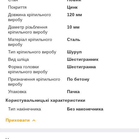
Покриття
Цинк
Довжина кріпильного
120 мм
виробу
Діаметр різьблення
10 мм
кріпильного виробу
Матеріал кріпильного
Сталь
виробу
Тип кріпильного виробу
Шуруп
Вид шліца
Шестигранник
Форма головки
Шестигранна
кріпильного виробу
Призначення кріпильного
По бетону
виробу
Упаковка
Пачка
Користувальницькі характеристики
Тип накінечника
Без наконечника
Приховати