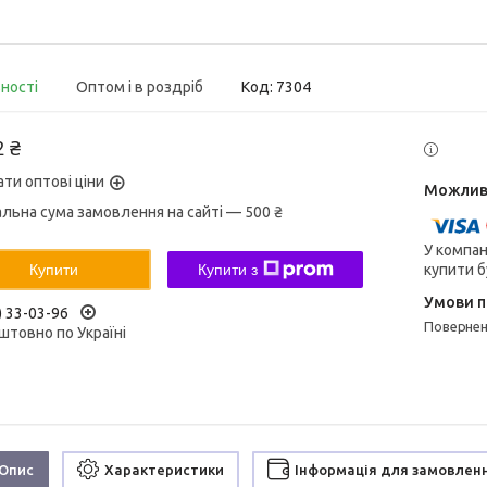
вності
Оптом і в роздріб
Код:
7304
2 ₴
ати оптові ціни
альна сума замовлення на сайті — 500 ₴
У компан
купити б
Купити
Купити з
) 33-03-96
поверне
штовно по Україні
Опис
Характеристики
Інформація для замовлен