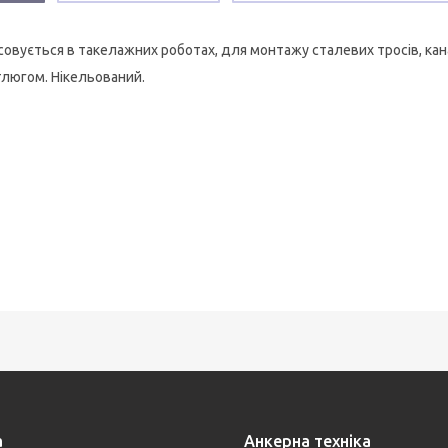
совується в такелажних роботах, для монтажу сталевих тросів, кана
тлюгом. Нікельований.
а
Анкерна техніка