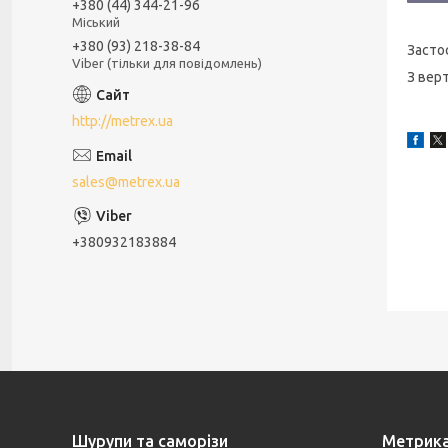
+380 (44) 344-21-96
Міський
+380 (93) 218-38-84
Засто
Viber (тільки для повідомлень)
З вер
http://metrex.ua
sales@metrex.ua
+380932183884
Шурупи та саморізи
Метрик