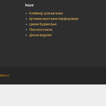
Інше
Кляймер для вагонки
Кутники монтажні перфоровані
Цвяхи будівельні
Піна монтажна
Диски відрізні
ійності