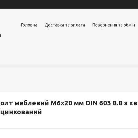
Головна
Доставка та оплата
Повернення та обмін
я
олт меблевий М6х20 мм DIN 603 8.8 з 
оцинкований