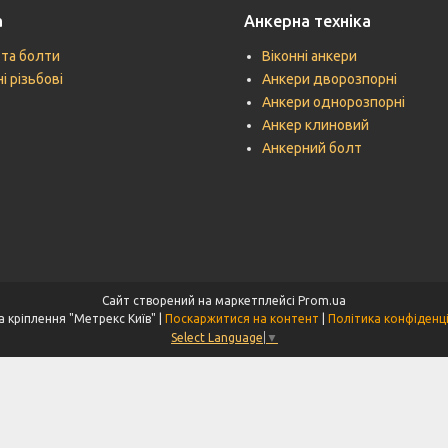
а
Анкерна техніка
 та болти
Віконні анкери
і різьбові
Анкери дворозпорні
Анкери однорозпорні
Анкер клиновий
Анкерний болт
Сайт створений на маркетплейсі
Prom.ua
Техніка кріплення "Метрекс Київ" |
Поскаржитися на контент
|
Політика конфіденц
Select Language
▼