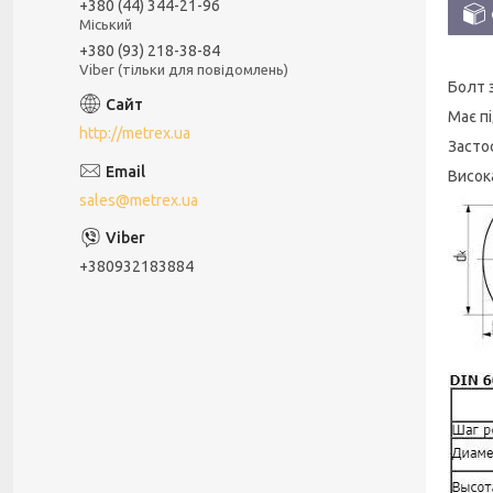
+380 (44) 344-21-96
Міський
+380 (93) 218-38-84
Viber (тільки для повідомлень)
Болт 
Має пі
http://metrex.ua
Засто
Висока
sales@metrex.ua
+380932183884