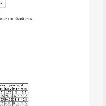
ня
окриття - білий цинк.