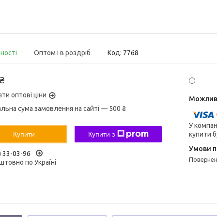
вності
Оптом і в роздріб
Код:
7768
 ₴
ати оптові ціни
альна сума замовлення на сайті — 500 ₴
У компан
купити б
Купити
Купити з
) 33-03-96
поверне
штовно по Україні