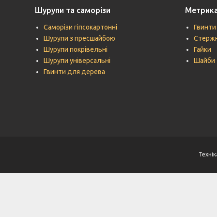
Шурупи та саморізи
Метрик
Саморізи гіпсокартонні
Гвинти
Шурупи з пресшайбою
Стержн
Шурупи покрівельні
Гайки
Шурупи універсальні
Шайби
Гвинти для дерева