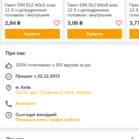
Гвинт DIN 912 М3х5 клас
Гвинт DIN 912 М4х8 клас
Гвин
12.9 з циліндричною
12.9 з циліндричною
12.9
головкою і внутрішнім
головкою і внутрішнім
голо
шестигранником без
шестигранником без
шест
2,94
3,06
3,7
₴
₴
покриття
покриття
покр
Купити
Купити
Про нас
100% позитивних з 303 відгуків за рік
Працює з 22.12.2013
м. Київ
02232, вул. Пухівська 2, Київ, Україна
Контакти
Сьогодні вихідний
Показати весь графік роботи
Про нас