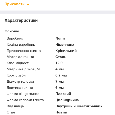
Приховати
Характеристики
Основні
Виробник
Norm
Країна виробник
Німеччина
Призначення гвинта
Кріпильний
Матеріал гвинта
Сталь
Клас міцності
12.9
Метрична різьба, М
4 мм
Крок різьби
0.7 мм
Діаметр головки
7 мм
Довжина гвинта
6 мм
Форма кінця гвинта
Плоский
Форма головки гвинта
Циліндрична
Вид шліца
Внутрішній шестигранник
Стан
Новий