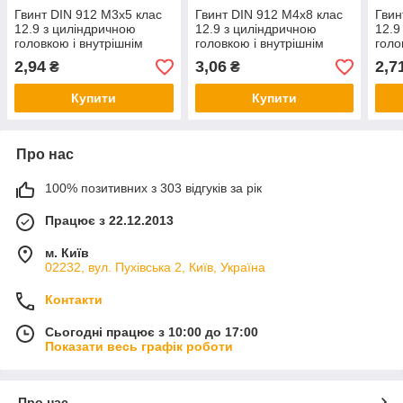
Гвинт DIN 912 М3х5 клас
Гвинт DIN 912 М4х8 клас
Гвин
12.9 з циліндричною
12.9 з циліндричною
12.9
головкою і внутрішнім
головкою і внутрішнім
голо
шестигранником без
шестигранником без
шест
2,94
3,06
2,7
₴
₴
покриття
покриття
покр
Купити
Купити
Про нас
100% позитивних з 303 відгуків за рік
Працює з 22.12.2013
м. Київ
02232, вул. Пухівська 2, Київ, Україна
Контакти
Сьогодні працює з 10:00 до 17:00
Показати весь графік роботи
Про нас