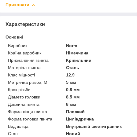
Приховати
Характеристики
Основні
Виробник
Norm
Країна виробник
Німеччина
Призначення гвинта
Кріпильний
Матеріал гвинта
Сталь
Клас міцності
12.9
Метрична різьба, М
5 мм
Крок різьби
0.8 мм
Діаметр головки
8.5 мм
Довжина гвинта
8 мм
Форма кінця гвинта
Плоский
Форма головки гвинта
Циліндрична
Вид шліца
Внутрішній шестигранник
Стан
Новий