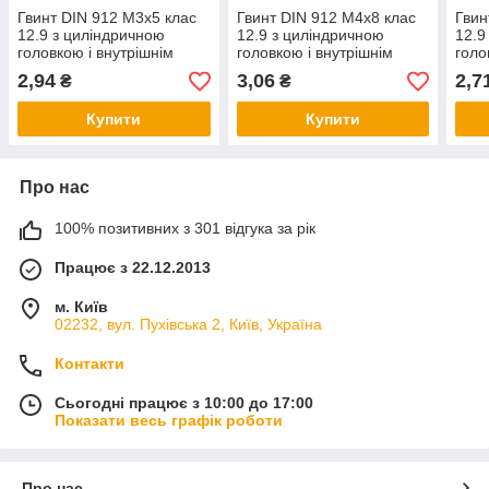
Гвинт DIN 912 М3х5 клас
Гвинт DIN 912 М4х8 клас
Гвин
12.9 з циліндричною
12.9 з циліндричною
12.9
головкою і внутрішнім
головкою і внутрішнім
голо
шестигранником без
шестигранником без
шест
2,94
3,06
2,7
₴
₴
покриття
покриття
покр
Купити
Купити
Про нас
100% позитивних з 301 відгука за рік
Працює з 22.12.2013
м. Київ
02232, вул. Пухівська 2, Київ, Україна
Контакти
Сьогодні працює з 10:00 до 17:00
Показати весь графік роботи
Про нас