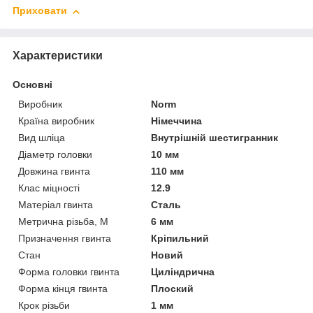
Приховати
Характеристики
Основні
Виробник
Norm
Країна виробник
Німеччина
Вид шліца
Внутрішній шестигранник
Діаметр головки
10 мм
Довжина гвинта
110 мм
Клас міцності
12.9
Матеріал гвинта
Сталь
Метрична різьба, М
6 мм
Призначення гвинта
Кріпильний
Стан
Новий
Форма головки гвинта
Циліндрична
Форма кінця гвинта
Плоский
Крок різьби
1 мм