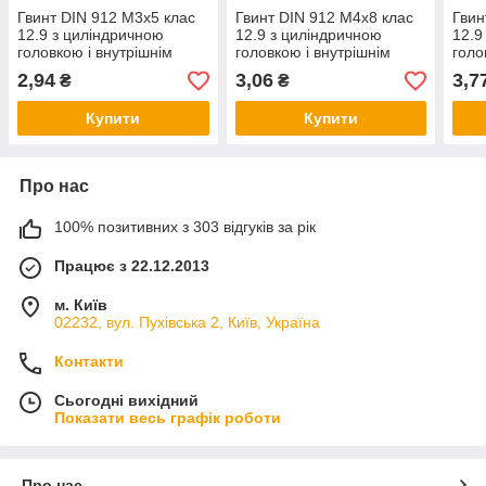
Гвинт DIN 912 М3х5 клас
Гвинт DIN 912 М4х8 клас
Гвин
12.9 з циліндричною
12.9 з циліндричною
12.9
головкою і внутрішнім
головкою і внутрішнім
голо
шестигранником без
шестигранником без
шест
2,94
3,06
3,7
₴
₴
покриття
покриття
покр
Купити
Купити
Про нас
100% позитивних з 303 відгуків за рік
Працює з 22.12.2013
м. Київ
02232, вул. Пухівська 2, Київ, Україна
Контакти
Сьогодні вихідний
Показати весь графік роботи
Про нас