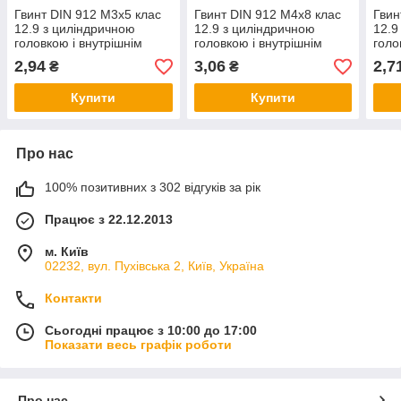
Гвинт DIN 912 М3х5 клас
Гвинт DIN 912 М4х8 клас
Гвин
12.9 з циліндричною
12.9 з циліндричною
12.9
головкою і внутрішнім
головкою і внутрішнім
голо
шестигранником без
шестигранником без
шест
2,94
3,06
2,7
₴
₴
покриття
покриття
покр
Купити
Купити
Про нас
100% позитивних з 302 відгуків за рік
Працює з 22.12.2013
м. Київ
02232, вул. Пухівська 2, Київ, Україна
Контакти
Сьогодні працює з 10:00 до 17:00
Показати весь графік роботи
Про нас