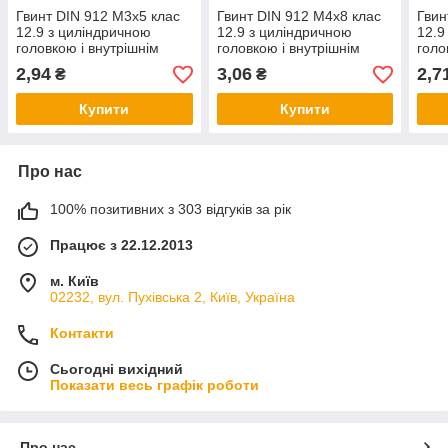
Гвинт DIN 912 М3х5 клас
Гвинт DIN 912 М4х8 клас
Гвин
12.9 з циліндричною
12.9 з циліндричною
12.9
головкою і внутрішнім
головкою і внутрішнім
голо
шестигранником без
шестигранником без
шест
2,94
3,06
2,7
₴
₴
покриття
покриття
покр
Купити
Купити
Про нас
100% позитивних з 303 відгуків за рік
Працює з 22.12.2013
м. Київ
02232, вул. Пухівська 2, Київ, Україна
Контакти
Сьогодні вихідний
Показати весь графік роботи
Про нас