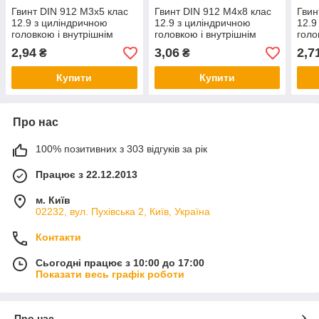
Гвинт DIN 912 М3х5 клас
Гвинт DIN 912 М4х8 клас
Гвин
12.9 з циліндричною
12.9 з циліндричною
12.9
головкою і внутрішнім
головкою і внутрішнім
голо
шестигранником без
шестигранником без
шест
2,94
3,06
2,7
₴
₴
покриття
покриття
покр
Купити
Купити
Про нас
100% позитивних з 303 відгуків за рік
Працює з 22.12.2013
м. Київ
02232, вул. Пухівська 2, Київ, Україна
Контакти
Сьогодні працює з 10:00 до 17:00
Показати весь графік роботи
Про нас