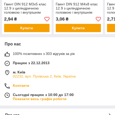
Гвинт DIN 912 М3х5 клас
Гвинт DIN 912 М4х8 клас
Гвин
12.9 з циліндричною
12.9 з циліндричною
12.9
головкою і внутрішнім
головкою і внутрішнім
голо
шестигранником без
шестигранником без
шест
2,94
3,06
2,7
₴
₴
покриття
покриття
покр
Купити
Купити
Про нас
100% позитивних з 303 відгуків за рік
Працює з 22.12.2013
м. Київ
02232, вул. Пухівська 2, Київ, Україна
Контакти
Сьогодні працює з 10:00 до 17:00
Показати весь графік роботи
Про нас