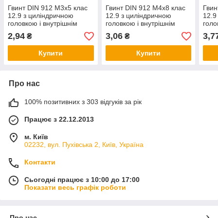
Гвинт DIN 912 М3х5 клас
Гвинт DIN 912 М4х8 клас
Гвин
12.9 з циліндричною
12.9 з циліндричною
12.9
головкою і внутрішнім
головкою і внутрішнім
голо
шестигранником без
шестигранником без
шест
2,94
3,06
3,7
₴
₴
покриття
покриття
покр
Купити
Купити
Про нас
100% позитивних з 303 відгуків за рік
Працює з 22.12.2013
м. Київ
02232, вул. Пухівська 2, Київ, Україна
Контакти
Сьогодні працює з 10:00 до 17:00
Показати весь графік роботи
Про нас