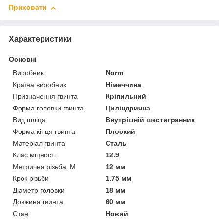
Приховати
Характеристики
Основні
Виробник
Norm
Країна виробник
Німеччина
Призначення гвинта
Кріпильний
Форма головки гвинта
Циліндрична
Вид шліца
Внутрішній шестигранник
Форма кінця гвинта
Плоский
Матеріал гвинта
Сталь
Клас міцності
12.9
Метрична різьба, М
12 мм
Крок різьби
1.75 мм
Діаметр головки
18 мм
Довжина гвинта
60 мм
Стан
Новий