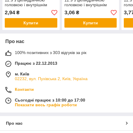
12.9 з циліндричною
12.9 з циліндричною
12.9
головкою і внутрішнім
головкою і внутрішнім
голо
шестигранником без
шестигранником без
шест
2,94
3,06
3,7
₴
₴
покриття
покриття
покр
Купити
Купити
Про нас
100% позитивних з 303 відгуків за рік
Працює з 22.12.2013
м. Київ
02232, вул. Пухівська 2, Київ, Україна
Контакти
Сьогодні працює з 10:00 до 17:00
Показати весь графік роботи
Про нас