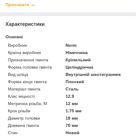
Приховати
Характеристики
Основні
Виробник
Norm
Країна виробник
Німеччина
Призначення гвинта
Кріпильний
Форма головки гвинта
Циліндрична
Вид шліца
Внутрішній шестигранник
Форма кінця гвинта
Плоский
Матеріал гвинта
Сталь
Клас міцності
12.9
Метрична різьба, М
12 мм
Крок різьби
1.75 мм
Діаметр головки
18 мм
Довжина гвинта
70 мм
Стан
Новий