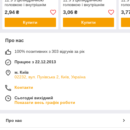
12.9 з циліндричною
12.9 з циліндричною
12.9
головкою і внутрішнім
головкою і внутрішнім
голо
шестигранником без
шестигранником без
шест
2,94
3,06
3,7
₴
₴
покриття
покриття
покр
Купити
Купити
Про нас
100% позитивних з 303 відгуків за рік
Працює з 22.12.2013
м. Київ
02232, вул. Пухівська 2, Київ, Україна
Контакти
Сьогодні вихідний
Показати весь графік роботи
Про нас