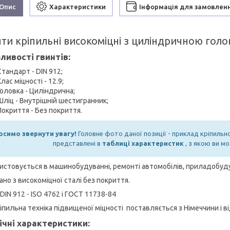
Опис
Характеристики
Інформація для замовлен
нти кріпильні високоміцні з циліндричною гол
ливості гвинтів:
Стандарт - DIN 912;
Клас міцності - 12.9;
Головка - Циліндрична;
Шліц - Внутрішній шестигранник;
Покриття - Без покриття.
осимо звернути увагу!
Головне фото даної позиції - приклад кріпильн
представлені в
таблиці характеристик
, з якою ви м
истовується в машинобудуванні, ремонті автомобілів, приладобуд
ано з високоміцної сталі без покриття.
DIN 912 - ISO 4762 і ГОСТ 11738-84
ріпильна техніка підвищеної міцності поставляється з Німеччини і
ічні характеристики: