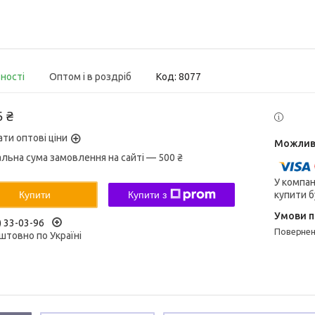
вності
Оптом і в роздріб
Код:
8077
5 ₴
ати оптові ціни
альна сума замовлення на сайті — 500 ₴
У компан
купити б
Купити
Купити з
) 33-03-96
поверне
штовно по Україні