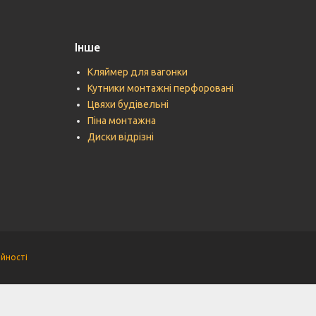
Інше
Кляймер для вагонки
Кутники монтажні перфоровані
Цвяхи будівельні
Піна монтажна
Диски відрізні
ійності