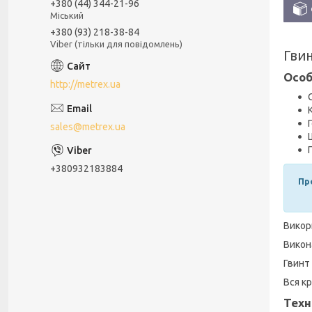
+380 (44) 344-21-96
Міський
+380 (93) 218-38-84
Viber (тільки для повідомлень)
Гви
Особ
http://metrex.ua
sales@metrex.ua
+380932183884
Пр
Викор
Викон
Гвинт 
Вся к
Техн