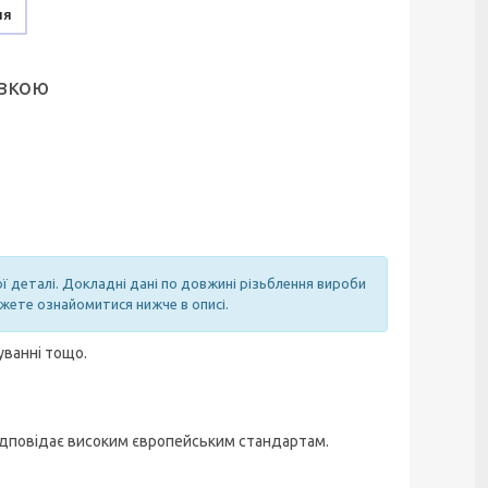
ня
овкою
ої деталі. Докладні дані по довжині різьблення вироби
ожете ознайомитися нижче в описі.
уванні тощо.
 відповідає високим європейським стандартам.