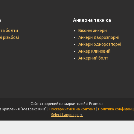
а
Анкерна техніка
 та болти
Віконні анкери
і різьбові
Анкери дворозпорні
Анкери однорозпорні
Анкер клиновий
Анкерний болт
Сайт створений на маркетплейсі
Prom.ua
Техніка кріплення "Метрекс Київ" |
Поскаржитися на контент
|
Політика конфіденц
Select Language
▼