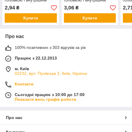
головкою і внутрішнім
головкою і внутрішнім
голо
шестигранником без
шестигранником без
шест
2,94
3,06
2,7
₴
₴
покриття
покриття
покр
Купити
Купити
Про нас
100% позитивних з 303 відгуків за рік
Працює з 22.12.2013
м. Київ
02232, вул. Пухівська 2, Київ, Україна
Контакти
Сьогодні працює з 10:00 до 17:00
Показати весь графік роботи
Про нас