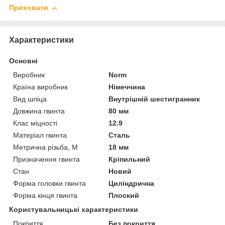
Приховати
Характеристики
Основні
Виробник
Norm
Країна виробник
Німеччина
Вид шліца
Внутрішній шестигранник
Довжина гвинта
80 мм
Клас міцності
12.9
Матеріал гвинта
Сталь
Метрична різьба, М
18 мм
Призначення гвинта
Кріпильний
Стан
Новий
Форма головки гвинта
Циліндрична
Форма кінця гвинта
Плоский
Користувальницькі характеристики
Покриття
Без покриття