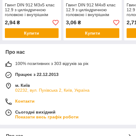
Гвинт DIN 912 М3х5 клас
Гвинт DIN 912 М4х8 клас
Гвин
12.9 з циліндричною
12.9 з циліндричною
12.9
головкою і внутрішнім
головкою і внутрішнім
голо
шестигранником без
шестигранником без
шест
2,94
3,06
2,7
₴
₴
покриття
покриття
покр
Купити
Купити
Про нас
100% позитивних з 303 відгуків за рік
Працює з 22.12.2013
м. Київ
02232, вул. Пухівська 2, Київ, Україна
Контакти
Сьогодні вихідний
Показати весь графік роботи
Про нас