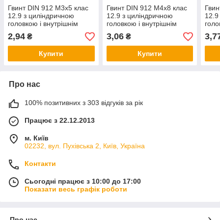
Гвинт DIN 912 М3х5 клас
Гвинт DIN 912 М4х8 клас
Гвин
12.9 з циліндричною
12.9 з циліндричною
12.9
головкою і внутрішнім
головкою і внутрішнім
голо
шестигранником без
шестигранником без
шест
2,94
3,06
3,7
₴
₴
покриття
покриття
покр
Купити
Купити
Про нас
100% позитивних з 303 відгуків за рік
Працює з 22.12.2013
м. Київ
02232, вул. Пухівська 2, Київ, Україна
Контакти
Сьогодні працює з 10:00 до 17:00
Показати весь графік роботи
Про нас