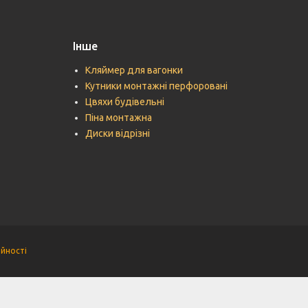
Інше
Кляймер для вагонки
Кутники монтажні перфоровані
Цвяхи будівельні
Піна монтажна
Диски відрізні
ійності