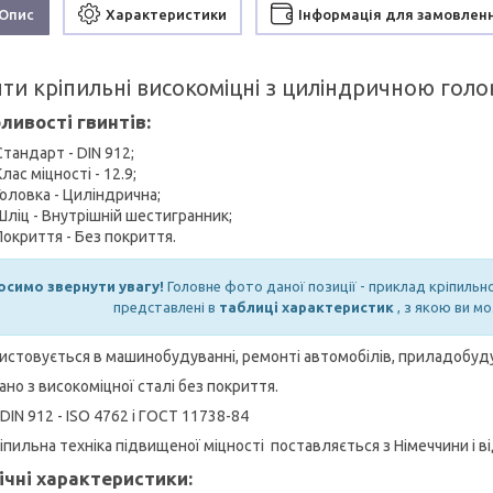
Опис
Характеристики
Інформація для замовлен
нти кріпильні високоміцні з циліндричною гол
ливості гвинтів:
Стандарт - DIN 912;
Клас міцності - 12.9;
Головка - Циліндрична;
Шліц - Внутрішній шестигранник;
Покриття - Без покриття.
осимо звернути увагу!
Головне фото даної позиції - приклад кріпильн
представлені в
таблиці характеристик
, з якою ви м
истовується в машинобудуванні, ремонті автомобілів, приладобуд
ано з високоміцної сталі без покриття.
DIN 912 - ISO 4762 і ГОСТ 11738-84
ріпильна техніка підвищеної міцності поставляється з Німеччини і
ічні характеристики: