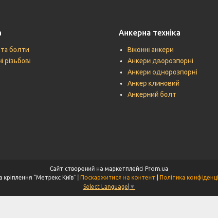
а
Анкерна техніка
 та болти
Віконні анкери
і різьбові
Анкери дворозпорні
Анкери однорозпорні
Анкер клиновий
Анкерний болт
Сайт створений на маркетплейсі
Prom.ua
Техніка кріплення "Метрекс Київ" |
Поскаржитися на контент
|
Політика конфіденц
Select Language
▼