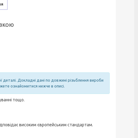
ня
овкою
ої деталі. Докладні дані по довжині різьблення вироби
ожете ознайомитися нижче в описі.
уванні тощо.
 відповідає високим європейським стандартам.