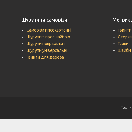
Шурупи та саморізи
Метрик
Саморізи гіпсокартонні
Гвинти
Шурупи з пресшайбою
Стержн
Шурупи покрівельні
Гайки
Шурупи універсальні
Шайби
Гвинти для дерева