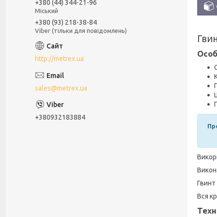
+380 (44) 344-21-96
Міський
+380 (93) 218-38-84
Viber (тільки для повідомлень)
Гви
Особ
http://metrex.ua
sales@metrex.ua
+380932183884
Пр
Викор
Викон
Гвинт 
Вся к
Техн