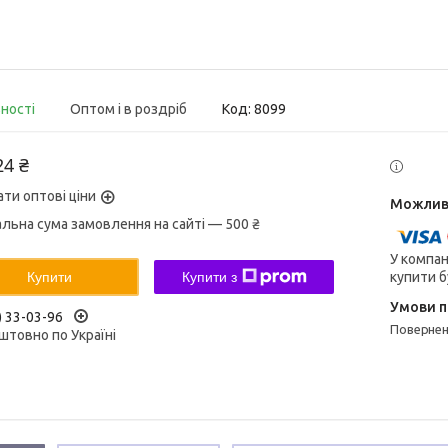
вності
Оптом і в роздріб
Код:
8099
24 ₴
ати оптові ціни
альна сума замовлення на сайті — 500 ₴
У компан
купити б
Купити
Купити з
) 33-03-96
поверне
штовно по Україні