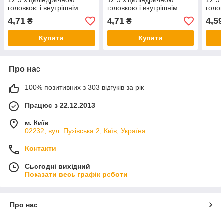
12.9 з циліндричною
12.9 з циліндричною
12.9
головкою і внутрішнім
головкою і внутрішнім
голо
шестигранником без
шестигранником без
шест
4,71
4,71
4,5
₴
₴
покриття
покриття
покр
Купити
Купити
Про нас
100% позитивних з 303 відгуків за рік
Працює з 22.12.2013
м. Київ
02232, вул. Пухівська 2, Київ, Україна
Контакти
Сьогодні вихідний
Показати весь графік роботи
Про нас