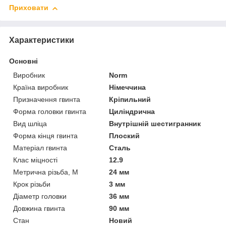
Приховати
Характеристики
Основні
Виробник
Norm
Країна виробник
Німеччина
Призначення гвинта
Кріпильний
Форма головки гвинта
Циліндрична
Вид шліца
Внутрішній шестигранник
Форма кінця гвинта
Плоский
Матеріал гвинта
Сталь
Клас міцності
12.9
Метрична різьба, М
24 мм
Крок різьби
3 мм
Діаметр головки
36 мм
Довжина гвинта
90 мм
Стан
Новий