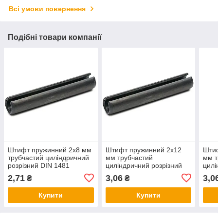
Всі умови повернення
Подібні товари компанії
Штифт пружинний 2х8 мм
Штифт пружинний 2х12
Шти
трубчастий циліндричний
мм трубчастий
мм т
розрізний DIN 1481
циліндричний розрізний
цилі
DIN 1481
DIN 
2,71
3,06
3,0
₴
₴
Купити
Купити