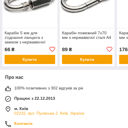
Карабін 5 мм для
Карабін пожежний 7х70
Кара
з'єднання ланцюга з
мм з нержавіючої сталі А4
мм з
замком з нержавіючої
сталі А4
66
89
176
₴
₴
Купити
Купити
Про нас
100% позитивних з 302 відгуків за рік
Працює з 22.12.2013
м. Київ
02232, вул. Пухівська 2, Київ, Україна
Контакти