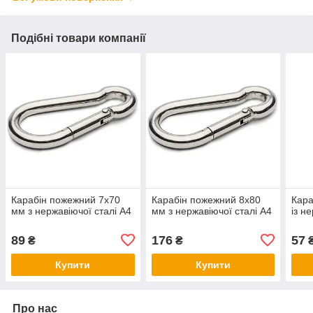
Подібні товари компанії
Карабін пожежний 7х70
Карабін пожежний 8х80
Кара
мм з нержавіючої сталі А4
мм з нержавіючої сталі А4
із н
89
176
57
₴
₴
Купити
Купити
Про нас