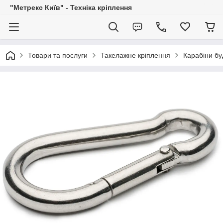
"Метрекс Київ" - Техніка кріплення
Товари та послуги
Такелажне кріплення
Карабіни бу