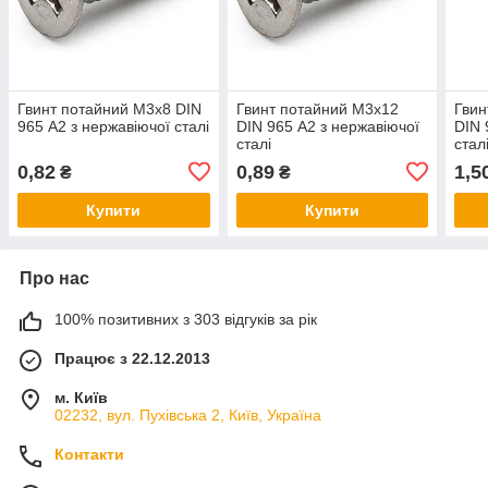
Гвинт потайний М3х8 DIN
Гвинт потайний М3х12
Гвин
965 А2 з нержавіючої сталі
DIN 965 А2 з нержавіючої
DIN 
сталі
стал
0,82
0,89
1,5
₴
₴
Купити
Купити
Про нас
100% позитивних з 303 відгуків за рік
Працює з 22.12.2013
м. Київ
02232, вул. Пухівська 2, Київ, Україна
Контакти