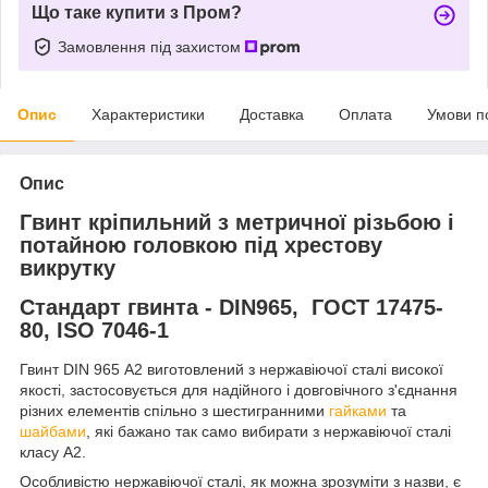
Що таке купити з Пром?
Замовлення під захистом
Опис
Характеристики
Доставка
Оплата
Умови п
Опис
Гвинт кріпильний з метричної різьбою і
потайною головкою під хрестову
викрутку
Стандарт гвинта - DIN965, ГОСТ 17475-
80, ISO 7046-1
Гвинт DIN 965 А2 виготовлений з нержавіючої сталі високої
якості, застосовується для надійного і довговічного з'єднання
різних елементів спільно з шестигранними
гайками
та
шайбами
, які бажано так само вибирати з нержавіючої сталі
класу А2.
Особливістю нержавіючої сталі, як можна зрозуміти з назви, є