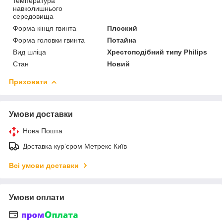
температура
навколишнього
середовища
Форма кінця гвинта
Плоский
Форма головки гвинта
Потайна
Вид шліца
Хрестоподібний типу Philips
Стан
Новий
Приховати
Умови доставки
Нова Пошта
Доставка курʼєром Метрекс Київ
Всі умови доставки
Умови оплати