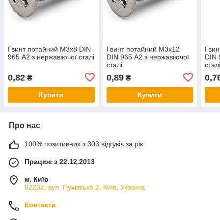
Гвинт потайний М3х8 DIN
Гвинт потайний М3х12
Гвин
965 А2 з нержавіючої сталі
DIN 965 А2 з нержавіючої
DIN 
сталі
стал
0,82
0,89
0,7
₴
₴
Купити
Купити
Про нас
100% позитивних з 303 відгуків за рік
Працює з 22.12.2013
м. Київ
02232, вул. Пухівська 2, Київ, Україна
Контакти