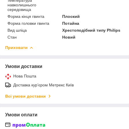
температура
навколишнього
середовища
Форма кінця гвинта
Плоский
Форма головки гвинта
Потайна
Вид шліца
Хрестоподібний типу Philips
Стан
Новий
Приховати
Умови доставки
Нова Пошта
Доставка курʼєром Метрекс Київ
Всі умови доставки
Умови оплати