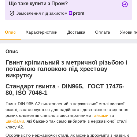
Що таке купити з Пром?
Замовлення під захистом
Опис
Характеристики
Доставка
Оплата
Умови п
Опис
Гвинт кріпильний з метричної різьбою і
потайною головкою під хрестову
викрутку
Стандарт гвинта - DIN965, ГОСТ 17475-
80, ISO 7046-1
Гвинт DIN 965 А2 виготовлений з нержавіючої сталі високої
якості, застосовується для надійного і довговічного з'єднання
різних елементів спільно з шестигранними
гайками
та
шайбами
, які бажано так само вибирати з нержавіючої сталі
класу А2.
Особливістю нержавіючої сталі, як можна зрозуміти з назви, є