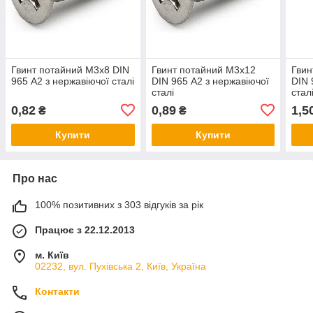
Гвинт потайний М3х8 DIN
Гвинт потайний М3х12
Гвин
965 А2 з нержавіючої сталі
DIN 965 А2 з нержавіючої
DIN 
сталі
стал
0,82
0,89
1,5
₴
₴
Купити
Купити
Про нас
100% позитивних з 303 відгуків за рік
Працює з 22.12.2013
м. Київ
02232, вул. Пухівська 2, Київ, Україна
Контакти