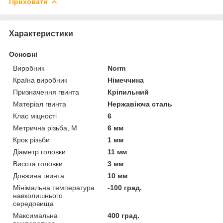
Приховати
Характеристики
Основні
Виробник
Norm
Країна виробник
Німеччина
Призначення гвинта
Кріпильний
Матеріал гвинта
Нержавіюча сталь
Клас міцності
6
Метрична різьба, М
6 мм
Крок різьби
1 мм
Діаметр головки
11 мм
Висота головки
3 мм
Довжина гвинта
10 мм
Мінімальна температура
-100 град.
навколишнього
середовища
Максимальна
400 град.