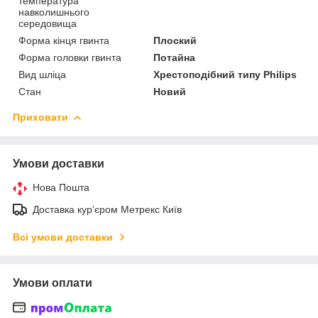
температура
навколишнього
середовища
Форма кінця гвинта
Плоский
Форма головки гвинта
Потайна
Вид шліца
Хрестоподібний типу Philips
Стан
Новий
Приховати
Умови доставки
Нова Пошта
Доставка курʼєром Метрекс Київ
Всі умови доставки
Умови оплати