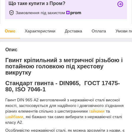
Що таке купити з Пром?
Замовлення під захистом
Опис
Характеристики
Доставка
Оплата
Умови п
Опис
Гвинт кріпильний з метричної різьбою і
потайною головкою під хрестову
викрутку
Стандарт гвинта - DIN965, ГОСТ 17475-
80, ISO 7046-1
Гвинт DIN 965 А2 виготовлений з нержавіючої сталі високої
якості, застосовується для надійного і довговічного з'єднання
різних елементів спільно з шестигранними
гайками
та
шайбами
, які бажано так само вибирати з нержавіючої сталі
класу А2.
Особливістю нержавіючої сталі, як можна зрозуміти з назви, є