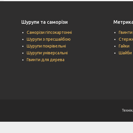
Шурупи та саморізи
Метрик
Саморізи гіпсокартонні
Гвинти
Шурупи з пресшайбою
Стержн
Шурупи покрівельні
Гайки
Шурупи універсальні
Шайби
Гвинти для дерева