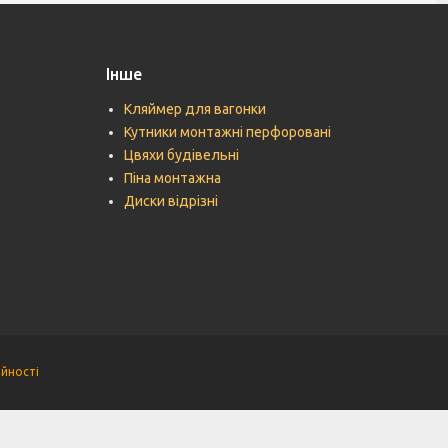
Інше
Кляймер для вагонки
Кутники монтажні перфоровані
Цвяхи будівельні
Піна монтажна
Диски відрізні
ійності