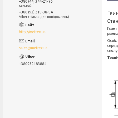
+380 (44) 344-21-96
Міський
+380 (93) 218-38-84
Гвин
Viber (тільки для повідомлень)
Стан
Гвинт 
http://metrex.ua
різни
Особл
серед
sales@metrex.ua
сполу
Техні
+380932183884