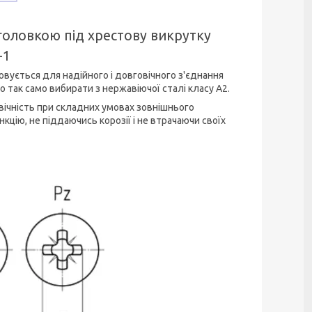
головкою під хрестову викрутку
-1
совується для надійного і довговічного з'єднання
но так само вибирати з нержавіючої сталі класу А2.
овічність при складних умовах зовнішнього
цію, не піддаючись корозії і не втрачаючи своїх