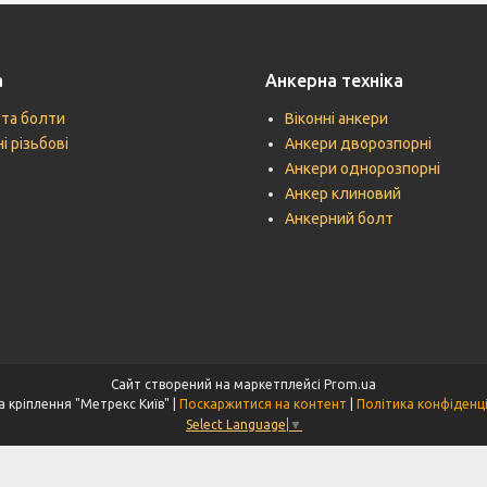
а
Анкерна техніка
 та болти
Віконні анкери
і різьбові
Анкери дворозпорні
Анкери однорозпорні
Анкер клиновий
Анкерний болт
Сайт створений на маркетплейсі
Prom.ua
Техніка кріплення "Метрекс Київ" |
Поскаржитися на контент
|
Політика конфіденц
Select Language
▼