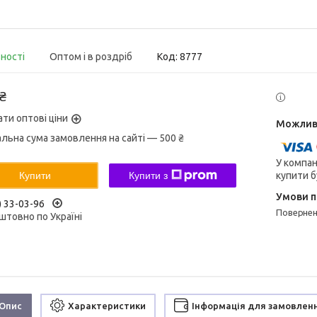
вності
Оптом і в роздріб
Код:
8777
 ₴
ати оптові ціни
альна сума замовлення на сайті — 500 ₴
У компан
купити б
Купити
Купити з
) 33-03-96
поверне
штовно по Україні
Опис
Характеристики
Інформація для замовлен