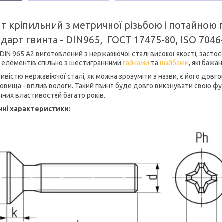
т кріпильний з метричної різьбою і потайною 
дарт гвинта - DIN965, ГОСТ 17475-80, ISO 7046
DIN 965 А2 виготовлений з нержавіючої сталі високої якості, засто
х елементів спільно з шестигранними
гайками
та
шайбами
, які бажа
ивістю нержавіючої сталі, як можна зрозуміти з назви, є його довг
овища - вплив вологи. Такий гвинт буде довго виконувати свою функ
чних властивостей багато років.
чні характеристики: