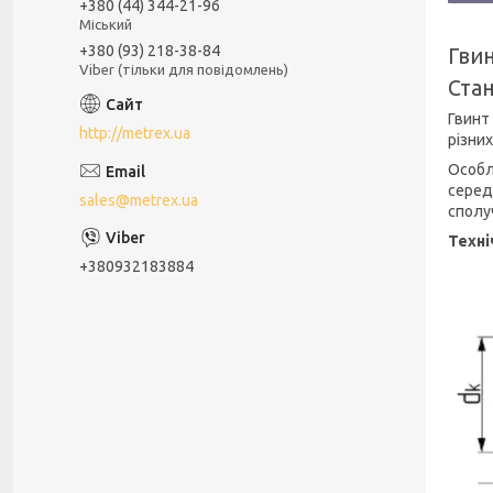
+380 (44) 344-21-96
Міський
+380 (93) 218-38-84
Гвин
Viber (тільки для повідомлень)
Стан
Гвинт 
http://metrex.ua
різни
Особл
серед
sales@metrex.ua
сполу
Техні
+380932183884