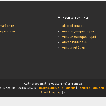
а
Анкерна техніка
 та болти
Віконні анкери
і різьбові
Анкери дворозпорні
Анкери однорозпорні
Анкер клиновий
Анкерний болт
Сайт створений на маркетплейсі
Prom.ua
Техніка кріплення "Метрекс Київ" |
Поскаржитися на контент
|
Політика конфіденц
Select Language
▼