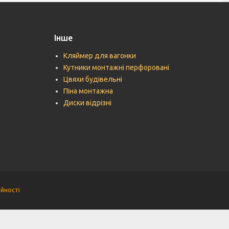
Інше
Кляймер для вагонки
Кутники монтажні перфоровані
Цвяхи будівельні
Піна монтажна
Диски відрізні
ійності