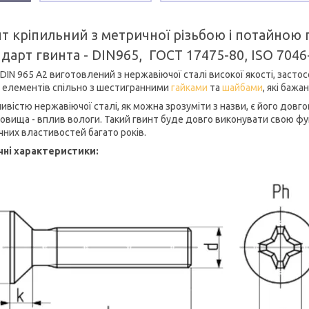
т кріпильний з метричної різьбою і потайною 
дарт гвинта - DIN965, ГОСТ 17475-80, ISO 7046
DIN 965 А2 виготовлений з нержавіючої сталі високої якості, засто
х елементів спільно з шестигранними
гайками
та
шайбами
, які бажа
ивістю нержавіючої сталі, як можна зрозуміти з назви, є його довг
овища - вплив вологи. Такий гвинт буде довго виконувати свою функ
чних властивостей багато років.
чні характеристики: