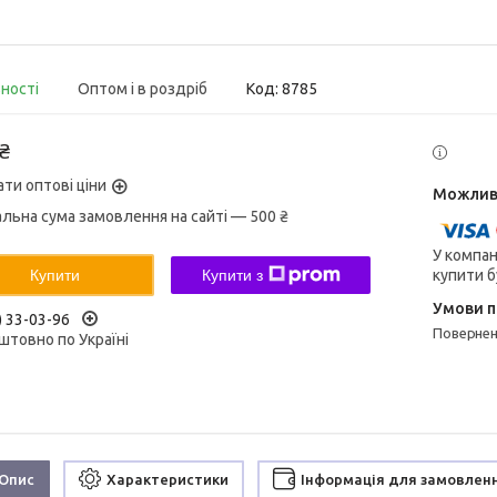
вності
Оптом і в роздріб
Код:
8785
 ₴
ати оптові ціни
альна сума замовлення на сайті — 500 ₴
У компан
купити б
Купити
Купити з
) 33-03-96
поверне
штовно по Україні
Опис
Характеристики
Інформація для замовлен