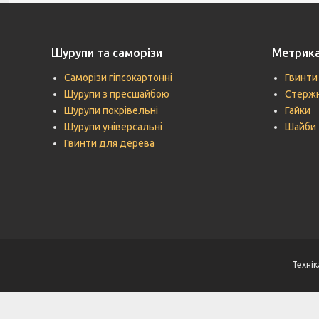
Шурупи та саморізи
Метрик
Саморізи гіпсокартонні
Гвинти
Шурупи з пресшайбою
Стержн
Шурупи покрівельні
Гайки
Шурупи універсальні
Шайби
Гвинти для дерева