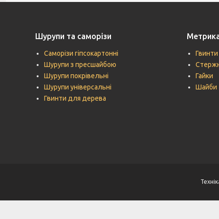
Шурупи та саморізи
Метрик
Саморізи гіпсокартонні
Гвинти
Шурупи з пресшайбою
Стержн
Шурупи покрівельні
Гайки
Шурупи універсальні
Шайби
Гвинти для дерева