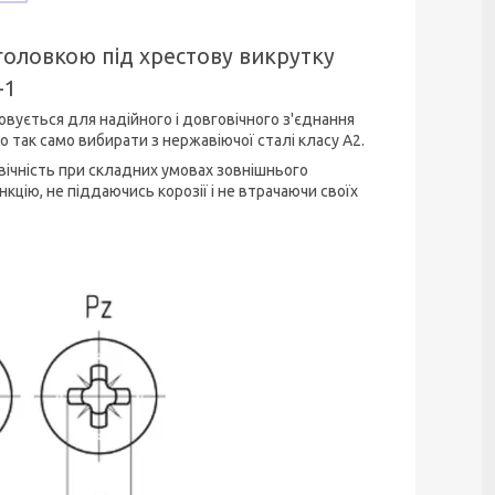
головкою під хрестову викрутку
-1
совується для надійного і довговічного з'єднання
но так само вибирати з нержавіючої сталі класу А2.
овічність при складних умовах зовнішнього
цію, не піддаючись корозії і не втрачаючи своїх