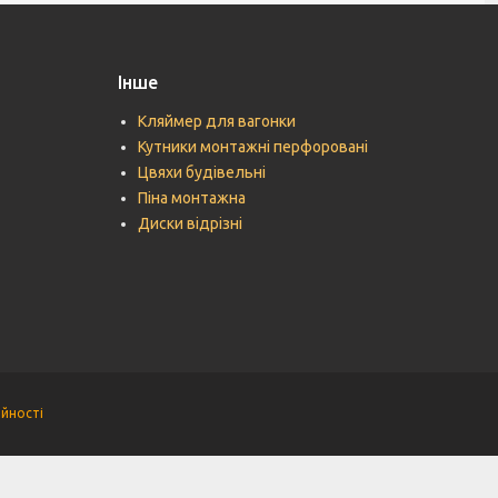
Інше
Кляймер для вагонки
Кутники монтажні перфоровані
Цвяхи будівельні
Піна монтажна
Диски відрізні
ійності