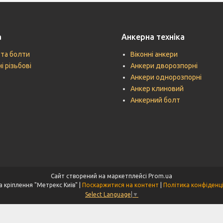
а
Анкерна техніка
 та болти
Віконні анкери
і різьбові
Анкери дворозпорні
Анкери однорозпорні
Анкер клиновий
Анкерний болт
Сайт створений на маркетплейсі
Prom.ua
Техніка кріплення "Метрекс Київ" |
Поскаржитися на контент
|
Політика конфіденц
Select Language
▼