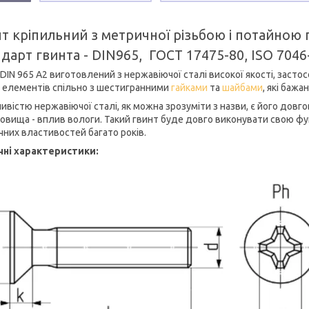
т кріпильний з метричної різьбою і потайною 
дарт гвинта - DIN965, ГОСТ 17475-80, ISO 7046
DIN 965 А2 виготовлений з нержавіючої сталі високої якості, засто
х елементів спільно з шестигранними
гайками
та
шайбами
, які бажа
ивістю нержавіючої сталі, як можна зрозуміти з назви, є його довг
овища - вплив вологи. Такий гвинт буде довго виконувати свою функ
чних властивостей багато років.
чні характеристики: