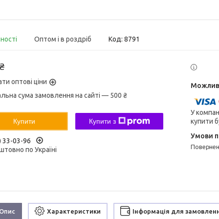
вності
Оптом і в роздріб
Код:
8791
 ₴
ати оптові ціни
альна сума замовлення на сайті — 500 ₴
У компан
купити б
Купити
Купити з
) 33-03-96
поверне
штовно по Україні
Опис
Характеристики
Інформація для замовлен