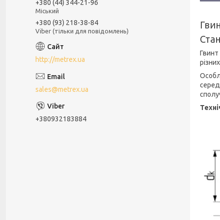
+380 (44) 344-21-96
Міський
+380 (93) 218-38-84
Гвин
Viber (тільки для повідомлень)
Стан
Гвинт 
http://metrex.ua
різни
Особл
серед
sales@metrex.ua
сполу
Техні
+380932183884