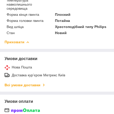
температура
навколишнього
середовища
Форма кінця гвинта
Плоский
Форма головки гвинта
Потайна
Вид шліца
Хрестоподібний типу Philips
Стан
Новий
Приховати
Умови доставки
Нова Пошта
Доставка курʼєром Метрекс Київ
Всі умови доставки
Умови оплати