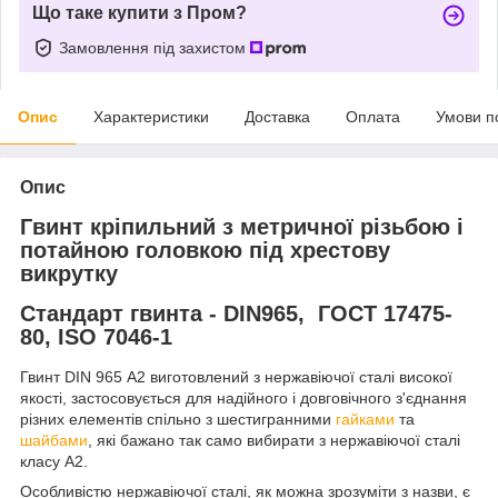
Що таке купити з Пром?
Замовлення під захистом
Опис
Характеристики
Доставка
Оплата
Умови п
Опис
Гвинт кріпильний з метричної різьбою і
потайною головкою під хрестову
викрутку
Стандарт гвинта - DIN965, ГОСТ 17475-
80, ISO 7046-1
Гвинт DIN 965 А2 виготовлений з нержавіючої сталі високої
якості, застосовується для надійного і довговічного з'єднання
різних елементів спільно з шестигранними
гайками
та
шайбами
, які бажано так само вибирати з нержавіючої сталі
класу А2.
Особливістю нержавіючої сталі, як можна зрозуміти з назви, є