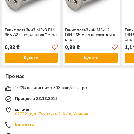
Гвинт потайний М3х8 DIN
Гвинт потайний М3х12
Гвин
965 А2 з нержавіючої сталі
DIN 965 А2 з нержавіючої
DIN 
сталі
стал
0,82
0,89
1,1
₴
₴
Купити
Купити
Про нас
100% позитивних з 303 відгуків за рік
Працює з 22.12.2013
м. Київ
02232, вул. Пухівська 2, Київ, Україна
Контакти