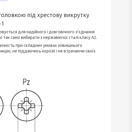
головкою під хрестову викрутку
-1
совується для надійного і довговічного з'єднання
но так само вибирати з нержавіючої сталі класу А2.
овічність при складних умовах зовнішнього
цію, не піддаючись корозії і не втрачаючи своїх