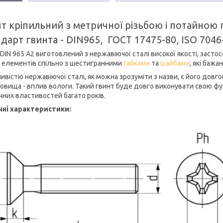
т кріпильний з метричної різьбою і потайною 
дарт гвинта - DIN965, ГОСТ 17475-80, ISO 7046
DIN 965 А2 виготовлений з нержавіючої сталі високої якості, засто
х елементів спільно з шестигранними
гайками
та
шайбами
, які бажа
ивістю нержавіючої сталі, як можна зрозуміти з назви, є його довг
овища - вплив вологи. Такий гвинт буде довго виконувати свою функ
чних властивостей багато років.
чні характеристики: