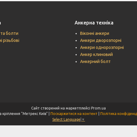
а
Анкерна техніка
 та болти
Віконні анкери
і різьбові
Анкери дворозпорні
Анкери однорозпорні
Анкер клиновий
Анкерний болт
Сайт створений на маркетплейсі
Prom.ua
Техніка кріплення "Метрекс Київ" |
Поскаржитися на контент
|
Політика конфіденц
Select Language
▼