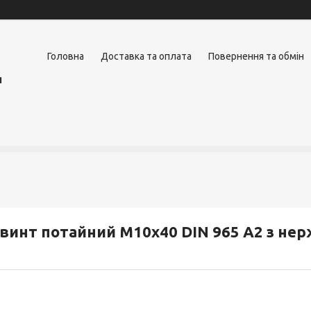
Головна
Доставка та оплата
Повернення та обмін
я
винт потайний М10х40 DIN 965 А2 з нер