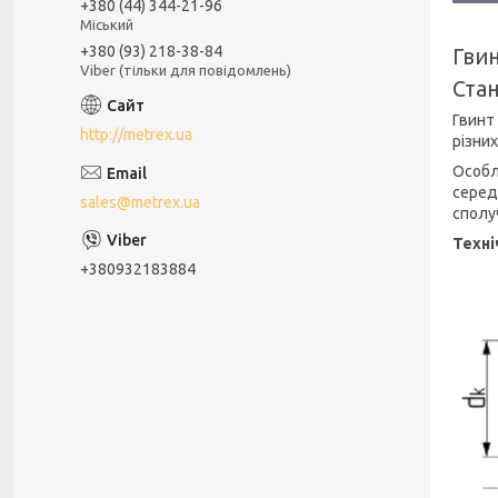
+380 (44) 344-21-96
Міський
+380 (93) 218-38-84
Гвин
Viber (тільки для повідомлень)
Стан
Гвинт 
http://metrex.ua
різни
Особл
серед
sales@metrex.ua
сполу
Техні
+380932183884