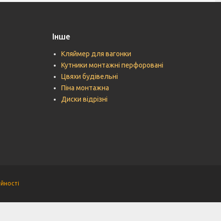
Інше
Кляймер для вагонки
Кутники монтажні перфоровані
Цвяхи будівельні
Піна монтажна
Диски відрізні
ійності