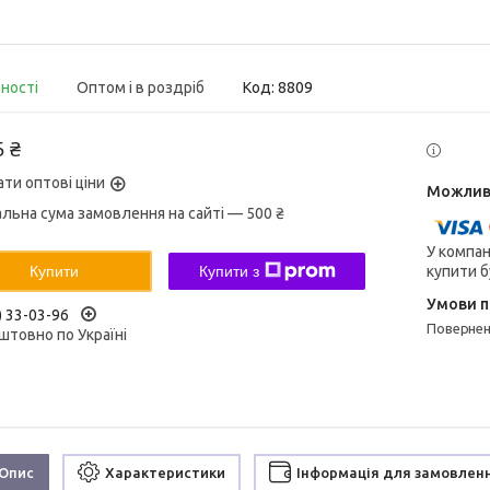
вності
Оптом і в роздріб
Код:
8809
5 ₴
ати оптові ціни
альна сума замовлення на сайті — 500 ₴
У компан
купити б
Купити
Купити з
) 33-03-96
поверне
штовно по Україні
Опис
Характеристики
Інформація для замовлен