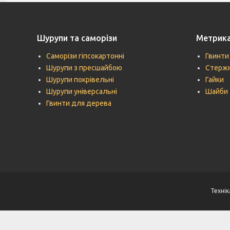
Шурупи та саморізи
Метрик
Саморізи гіпсокартонні
Гвинти
Шурупи з пресшайбою
Стержн
Шурупи покрівельні
Гайки
Шурупи універсальні
Шайби
Гвинти для дерева