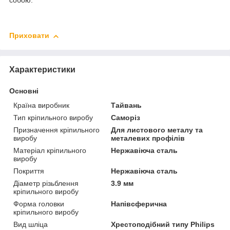
собою.
Приховати
Характеристики
Основні
Країна виробник
Тайвань
Тип кріпильного виробу
Саморіз
Призначення кріпильного
Для листового металу та
виробу
металевих профілів
Матеріал кріпильного
Нержавіюча сталь
виробу
Покриття
Нержавіюча сталь
Діаметр різьблення
3.9 мм
кріпильного виробу
Форма головки
Напівсферична
кріпильного виробу
Вид шліца
Хрестоподібний типу Philips