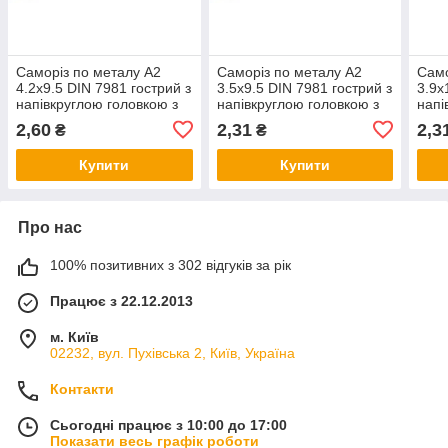
Саморіз по металу А2
Саморіз по металу А2
Само
4.2х9.5 DIN 7981 гострий з
3.5х9.5 DIN 7981 гострий з
3.9х
напівкруглою головкою з
напівкруглою головкою з
напі
нержавіючої сталі
нержавіючої сталі
нерж
2,60
2,31
2,3
₴
₴
Купити
Купити
Про нас
100% позитивних з 302 відгуків за рік
Працює з 22.12.2013
м. Київ
02232, вул. Пухівська 2, Київ, Україна
Контакти
Сьогодні працює з 10:00 до 17:00
Показати весь графік роботи