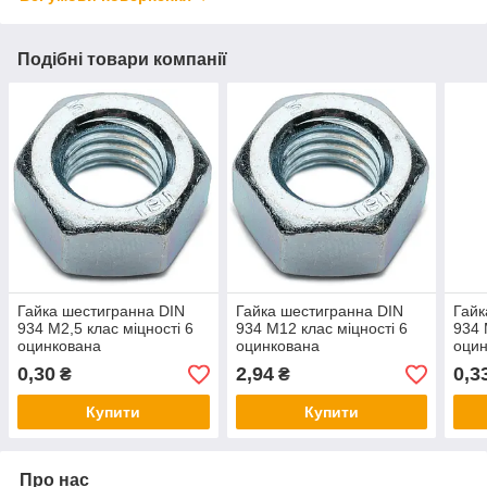
Подібні товари компанії
Гайка шестигранна DIN
Гайка шестигранна DIN
Гайк
934 М2,5 клас міцності 6
934 М12 клас міцності 6
934 
оцинкована
оцинкована
оци
0,30
2,94
0,3
₴
₴
Купити
Купити
Про нас