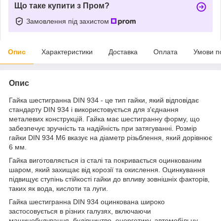
Що таке купити з Пром?
Замовлення під захистом
Опис
Характеристики
Доставка
Оплата
Умови п
Опис
Гайка шестигранна DIN 934 - це тип гайки, який відповідає
стандарту DIN 934 і використовується для з'єднання
металевих конструкцій. Гайка має шестигранну форму, що
забезпечує зручність та надійність при затягуванні. Розмір
гайки DIN 934 М6 вказує на діаметр різьблення, який дорівнює
6 мм.
Гайка виготовляється із сталі та покривається оцинкованим
шаром, який захищає від корозії та окислення. Оцинкування
підвищує ступінь стійкості гайки до впливу зовнішніх факторів,
таких як вода, кислоти та луги.
Гайка шестигранна DIN 934 оцинкована широко
застосовується в різних галузях, включаючи
машинобудування, будівництво, енергетику, автомобільну