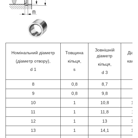
Зовнішній
Номінальний діаметр
Товщина
Діам
діаметр
(діаметр отвору),
кільця,
канав
кільця,
d
1
s
d
d
3
8
0,8
8,7
8,
9
0,8
9,8
9,
10
1
10,8
10,
11
1
11,8
11,
12
1
13
12,
13
1
14,1
13,