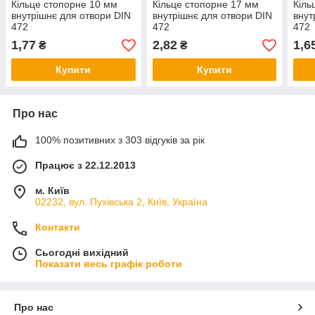
Кільце стопорне 10 мм
Кільце стопорне 17 мм
Кіль
внутрішнє для отвори DIN
внутрішнє для отвори DIN
внут
472
472
472
1,77
2,82
1,6
₴
₴
Купити
Купити
Про нас
100% позитивних з 303 відгуків за рік
Працює з 22.12.2013
м. Київ
02232, вул. Пухівська 2, Київ, Україна
Контакти
Сьогодні вихідний
Показати весь графік роботи
Про нас