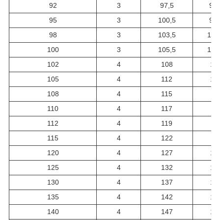
92
3
97,5
95,
95
3
100,5
98,
98
3
103,5
101
100
3
105,5
103
102
4
108
10
105
4
112
10
108
4
115
11
110
4
117
11
112
4
119
11
115
4
122
11
120
4
127
12
125
4
132
12
130
4
137
13
135
4
142
13
140
4
147
14