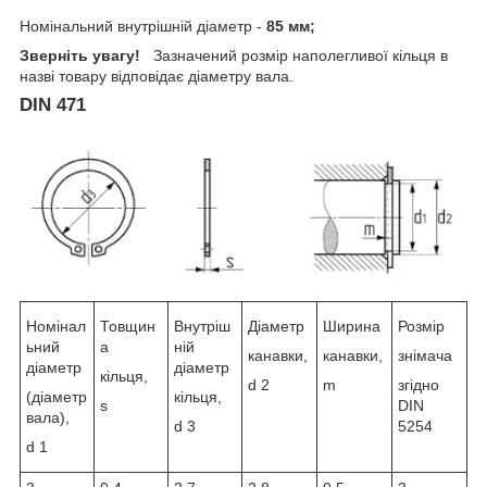
Номінальний внутрішній діаметр -
85 мм;
Зверніть увагу!
Зазначений розмір наполегливої кільця в
назві товару відповідає діаметру вала.
DIN 471
Номінал
Товщин
Внутріш
Діаметр
Ширина
Розмір
ьний
а
ній
канавки,
канавки,
знімача
діаметр
діаметр
кільця,
d
2
m
згідно
(діаметр
кільця,
s
DIN
вала),
d
3
5254
d
1