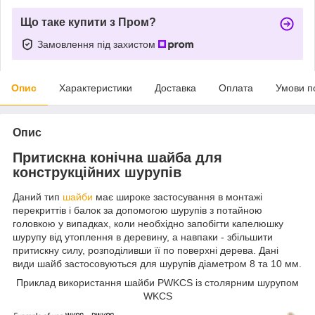
Що таке купити з Пром?
Замовлення під захистом
Опис
Характеристики
Доставка
Оплата
Умови п
Опис
Притискна конічна шайба для
конструкційних шурупів
Даний тип
шайби
має широке застосування в монтажі
перекриттів і балок за допомогою шурупів з потайною
головкою у випадках, коли необхідно запобігти капелюшку
шурупу від утоплення в деревину, а навпаки - збільшити
притискну силу, розподіливши її по поверхні дерева. Дані
види шайб застосовуються для шурупів діаметром 8 та 10 мм.
Приклад використання шайби PWKCS із столярним шурупом
WKCS